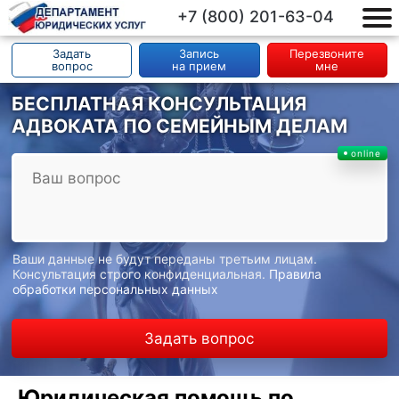
+7 (800) 201-63-04
Задать
Запись
Перезвоните
вопрос
на прием
мне
БЕСПЛАТНАЯ КОНСУЛЬТАЦИЯ
АДВОКАТА ПО СЕМЕЙНЫМ ДЕЛАМ
online
Ваши данные не будут переданы третьим лицам.
Консультация строго конфиденциальная.
Правила
обработки персональных данных
Задать вопрос
Юридическая помощь по