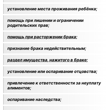
установление места проживания ребёнка;
помощь при лишении и ограничении
родительских прав;
помощь при расторжении брака;
признание брака недействительным;
раздел имущества, нажитого в браке;
установление или оспаривание отцовства;
привлечение к ответственности за неуплату
алиментов;
оспаривание наследства;